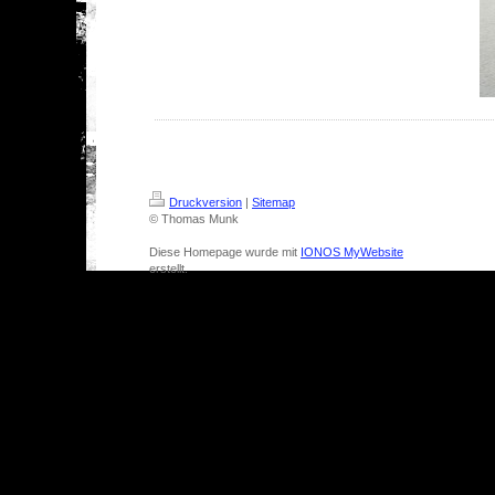
Druckversion
|
Sitemap
© Thomas Munk
Diese Homepage wurde mit
IONOS MyWebsite
erstellt.